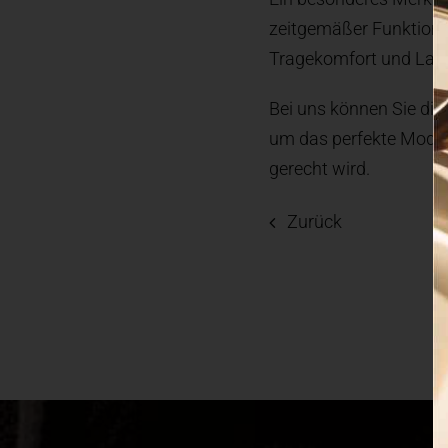
zeitgemäßer Funktional
Tragekomfort und Lang
Bei uns können Sie die
um das perfekte Modell
gerecht wird.
Zurück