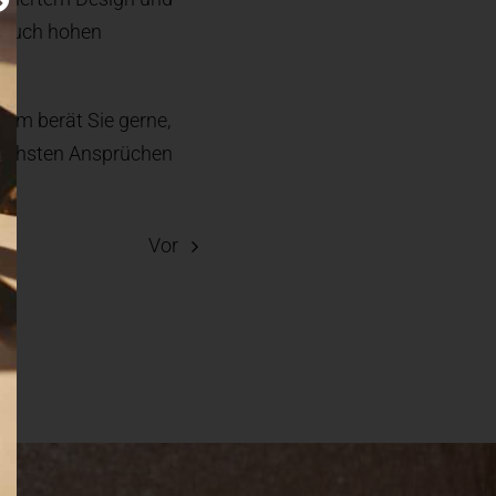
n auch hohen
eam berät Sie gerne,
 höchsten Ansprüchen
Vor