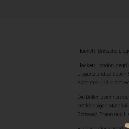
Hackett- Britische El
Hackett London, gegrün
Eleganz und zeitlosen S
Akzenten und bietet H
Die Brillen zeichnen s
erstklassigen Materiali
Schwarz, Braun und Ha
Ein besonderes Merkmal