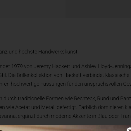
eganz und höchste Handwerkskunst.
det 1979 von Jeremy Hackett und Ashley Lloyd-Jennings, 
til. Die Brillenkollektion von Hackett verbindet klassisc
erren hochwertige Fassungen für den anspruchsvollen G
ich durch traditionelle Formen wie Rechteck, Rund und Pa
en wie Acetat und Metall gefertigt. Farblich dominieren k
vanna, ergänzt durch moderne Akzente in Blau oder Tran
 der Hackett-Brillen ist die Kombination aus Vintage-ins