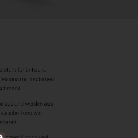
steht für britische
he Designs mit modernen
eschmack.
nto aus und werden aus
lassische Töne wie
sparent.
piriertem Design und