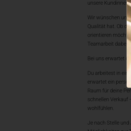
unsere Kundinnen 
Wir wünschen uns 
Qualität hat. Ob du
orientieren möchtes
Teamarbeit dabei b
Bei uns erwartet di
Du arbeitest in ei
erwartet ein persö
Raum für deine Pers
schnellen Verkauf 
wohlfühlen.
Je nach Stelle und 