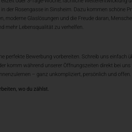
Teilzeit oder 3-Tage-Woche, fachliche Weiterentwicklung 
n in der Rosengasse in Sinsheim. Dazu kommen schöne Pr
n, moderne Glaslösungen und die Freude daran, Menschen
d mehr Lebensqualität zu verhelfen.
e perfekte Bewerbung vorbereiten. Schreib uns einfach ü
er komm während unserer Öffnungszeiten direkt bei uns v
ennenzulernen – ganz unkompliziert, persönlich und offen.
rbeiten, wo du zählst.