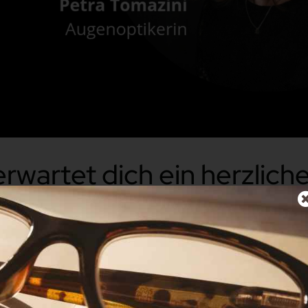
erwartet dich ein herzlic
hlst
beitsplatz, an dem du nicht einfach nur funktionierst – s
Optikum genau der richtige Ort für dich sein. Bei uns geh
e Beratung und echtes Handwerk. Vor allem aber geht e