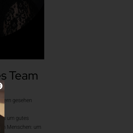
hes Team
ondern gesehen
t es um gutes
s um Menschen: um