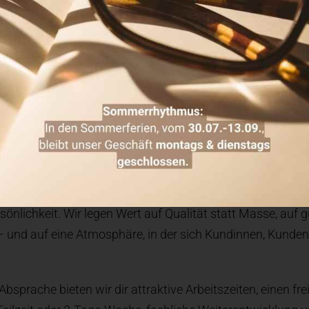
und Kunden – und um jedes einzelne Teammitglied.
Verstärkung von jemandem, der Freude an Begegnung, B
 bereits Erfahrung in der Augenoptik mitbringst oder dich 
t: Entscheidend ist für uns, dass du mit Herz, Verlässlich
ist.
ch ein Arbeitsplatz mit vielen Vorzügen:
nem herzlichen, engagierten Team, in dem Zusammenhalt wi
nliches Arbeitsumfeld mit kurzen Wegen, fairer Kommunika
önlichkeit. Wir legen Wert auf Qualität statt Masse, auf 
– und auf eine Atmosphäre, in der sich Kundinnen, Kunde
Absprache bieten wir dir attraktive Arbeitszeiten, einen fr