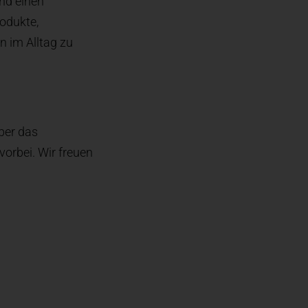
und einen
odukte,
 im Alltag zu
ber das
orbei. Wir freuen