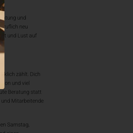
eratung und
beruflich neu
keit und Lust auf
rklich zählt. Dich
tion und viel
gute Beratung statt
n und Mitarbeitende
eien Samstag,