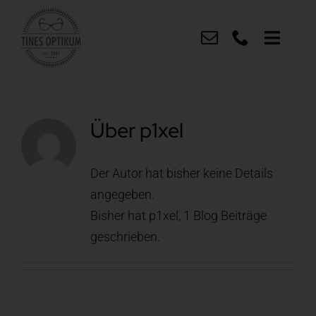
Zum
Inhalt
Toggle
springen
Naviga
Team
Über
p1xel
Produkte
Leistungen
Der Autor hat bisher keine Details
angegeben.
Bisher hat p1xel, 1 Blog Beiträge
News
geschrieben.
Kontakt
Anfahrt