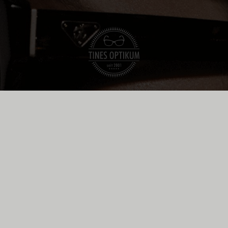
”Das Leben ist bezaubernd, man
muss es nur durch die richtige Brille
sehen.”
Alexandre Dumas der Jüngere
© 2026 Tines Optikum
Impressum
|
Datenschutz
|
Cookies